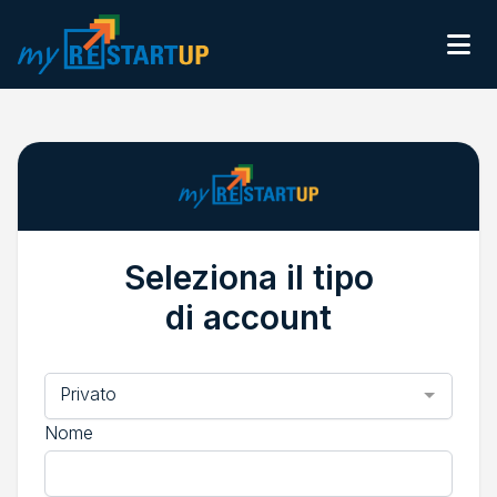
Ope
INVESTI
RACCOGLI
CHI SIAMO
CONTATTI
ACCEDI
REGISTRATI
Seleziona il tipo
di account
Seleziona una opzione
Privato
Nome