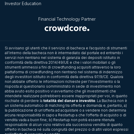
Investor Education
Financial Technology Partner
Si avvisano gli utenti che il servizio di bacheca e l’acquisto di strumenti
all’interno della bacheca non è intermediato dal portale ed entrambi i
servizi non rientrano nel sistema di garanzia dei depositi istituito in
conformità della direttiva 2014/49/UE e che i valori mobiliari o gli
strumenti ammessi a fini di crowdfunding acquisiti attraverso la loro
piattaforma di crowdfunding non rientrano nel sistema di indennizzo
degli investitori istituito in conformità della direttiva 97/9/CE. Qualora
non abbiate offerto le informazioni richieste per l’investimento o la
risposta al questionario somministrato in sede di investimento non
abbia avuto esito positivo vi avvertiamo che gli investimenti che
intendete realizzare potrebbero essere inappropriati per voi, in quanto
rischiate di perdere la
totalità del danaro investito
. La Bacheca non è
un sistema automatico di matching tra offerta e domanda e, pertanto, a)
la pubblicazione di un’offerta ad acquistare o a vendere non determina
alcuna responsabilità in capo a Restartup a che l’offerta di acquisto o di
vendita vada a buon fine; b) Restartup non potrà essere ritenuta
responsabile di alcun vizio relativo alla successiva vendita di quanto
offerto in bacheca né sulla congruità del prezzo o di altri valori espressi