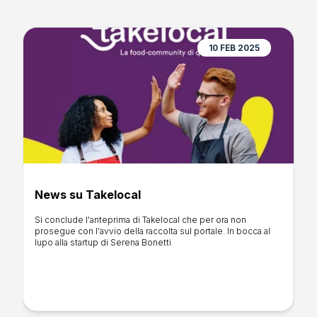
10 FEB 2025
News su Takelocal
C
M
Si conclude l'anteprima di Takelocal che per ora non
l
prosegue con l'avvio della raccolta sul portale. In bocca al
My
lupo alla startup di Serena Bonetti
l
so
gl